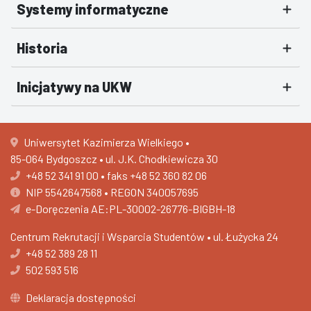
Systemy informatyczne
Historia
Inicjatywy na UKW
Uniwersytet Kazimierza Wielkiego •
85-064 Bydgoszcz • ul. J.K. Chodkiewicza 30
+48 52 341 91 00
•
faks +48 52 360 82 06
NIP 5542647568 • REGON 340057695
e-Doręczenia AE:PL-30002-26776-BIGBH-18
Centrum Rekrutacji i Wsparcia Studentów •
ul. Łużycka 24
+48 52 389 28 11
502 593 516
Deklaracja dostępności